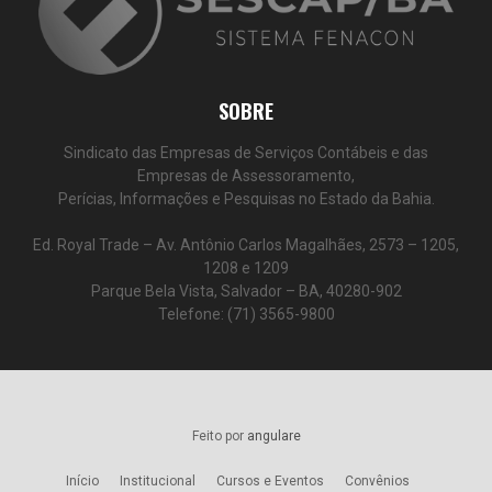
SOBRE
Sindicato das Empresas de Serviços Contábeis e das
Empresas de Assessoramento,
Perícias, Informações e Pesquisas no Estado da Bahia.
Ed. Royal Trade – Av. Antônio Carlos Magalhães, 2573 – 1205,
1208 e 1209
Parque Bela Vista, Salvador – BA, 40280-902
Telefone: (71) 3565-9800
Feito por
angulare
Início
Institucional
Cursos e Eventos
Convênios