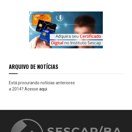
r
c
E
h
f
A
o
r
R
:
C
H
ARQUIVO DE NOTÍCIAS
Está procurando notícias anteriores
a 2014? Acesse
aqui