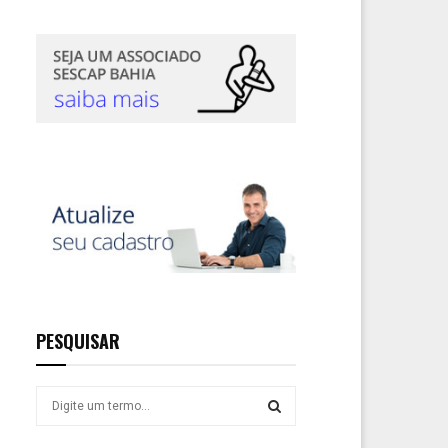
PESQUISAR
S
e
a
S