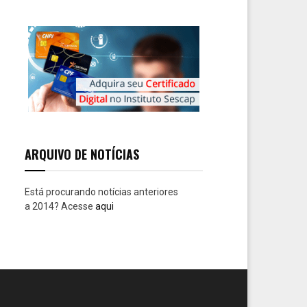
r
c
E
h
f
A
o
r
R
:
C
H
ARQUIVO DE NOTÍCIAS
Está procurando notícias anteriores
a 2014? Acesse
aqui