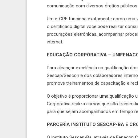
comunicação com diversos órgãos públicos
Um e-CPF funciona exatamente como uma v
o certificado digital você pode realizar consu
procurações eletrônicas, acompanhar process
internet.
EDUCAÇÃO CORPORATIVA – UNIFENAC
Para alcançar excelência na qualificação d
Sescap/Sescon e dos colaboradores internos
promove treinamentos de capacitação e reci
O objetivo é proporcionar uma qualificação 
Corporativa realiza cursos que são transmitid
para que sejam acompanhados em tempo real
PARCERIA INSTITUTO SESCAP-BA E CR
O Instituto Sescap-Ba, através da Fenacon 