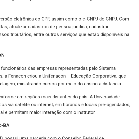
.
ersão eletrônica do CPF, assim como o e-CNPJ do CNPJ. Com
ltas, atualizar cadastros de pessoa jurídica, cadastrar
os tributários, entre outros serviços que estão disponíveis na
ON
os funcionários das empresas representadas pelo Sistema
, a Fenacon criou a Unifenacon – Educação Corporativa, que
clagem, ministrando cursos por meio do ensino a distância.
uniforme em regiões mais distantes do país. A Universidade
os via satélite ou internet, em horários e locais pré-agendados,
 e permitam maior interação com o instrutor.
C-BA
CD, possui uma parceria com o Conselho Federal de