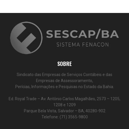
SOBRE
Sindicato das Empresas de Serviços Contábeis e das
Empresas de Assessoramento,
Perícias, Informações e Pesquisas no Estado da Bahia.
Ed. Royal Trade – Av. Antônio Carlos Magalhães, 2573 – 1205,
1208 e 1209
Parque Bela Vista, Salvador – BA, 40280-902
Telefone: (71) 3565-9800