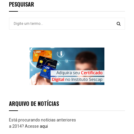
PESQUISAR
S
e
a
S
r
c
E
h
f
A
o
r
R
:
C
H
ARQUIVO DE NOTÍCIAS
Está procurando notícias anteriores
a 2014? Acesse
aqui