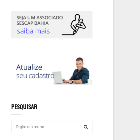
PESQUISAR
S
e
a
S