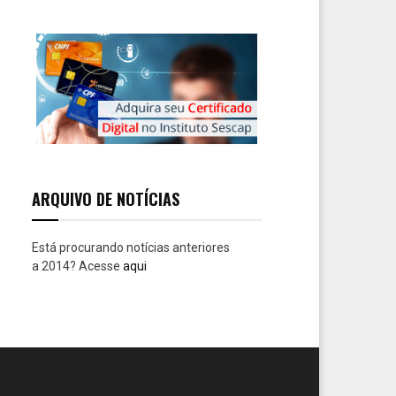
r
c
E
h
f
A
o
r
R
:
C
H
ARQUIVO DE NOTÍCIAS
Está procurando notícias anteriores
a 2014? Acesse
aqui