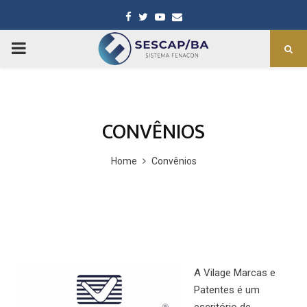
Facebook
Twitter
Youtube
Email
PRIMARY
MENU
CONVÊNIOS
Home
Convênios
A Vilage Marcas e
Patentes é um