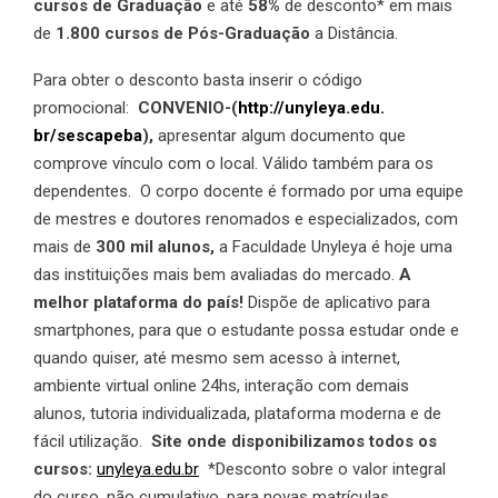
cursos de Graduação
e até
58%
de desconto* em mais
de
1.800 cursos de Pós-Graduação
a Distância.
Para obter o desconto basta inserir o código
promocional:
CONVENIO-(
http://unyleya.edu.
br/sescapeba
),
apresentar algum documento que
comprove vínculo com o local. Válido também para os
dependentes.
O corpo docente é formado por uma equipe
de mestres e doutores renomados e especializados, com
mais de
300 mil alunos,
a Faculdade Unyleya é hoje uma
das instituições mais bem avaliadas do mercado.
A
melhor plataforma do país!
Dispõe de aplicativo para
smartphones, para que o estudante possa estudar onde e
quando quiser, até mesmo sem acesso à internet,
ambiente virtual online 24hs, interação com demais
alunos, tutoria individualizada, plataforma moderna e de
fácil utilização.
Site onde disponibilizamos todos os
cursos:
unyleya.edu.br
*Desconto sobre o valor integral
do curso, não cumulativo, para novas matrículas.