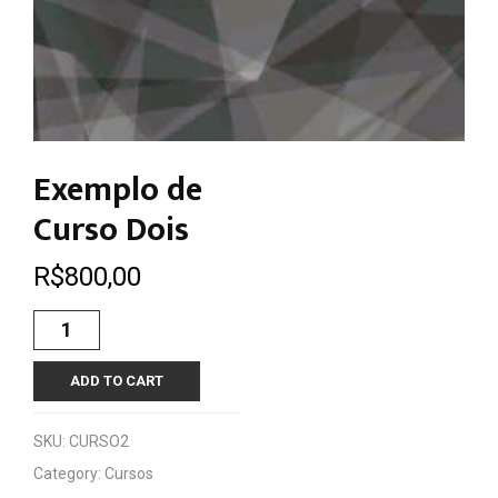
Exemplo de
Curso Dois
R$
800,00
Exemplo
de
Curso
ADD TO CART
Dois
quantity
SKU:
CURSO2
Category:
Cursos