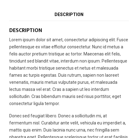
DESCRIPTION
DESCRIPTION
Lorem ipsum dolor sit amet, consectetur adipiscing elit. Fusce
pellentesque ex vitae efficitur consectetur. Nunc id metus a
felis auctor pretium tristique ac tortor. Maecenas elit felis,
tincidunt sed blandit vitae, interdum non ipsum. Pellentesque
habitant morbi tristique senectus et netus et malesuada
fames ac turpis egestas. Duis rutrum, sapien non laoreet
venenatis, mauris metus vulputate purus, et malesuada
lectus massa vel erat. Cras a sapien ut leo interdum
sollicitudin. Cras bibendum mauris sed risus porttitor, eget
consectetur ligula tempor.
Donec sed feugiat libero. Donec a sollicitudin mi, at
fermentum nisl. Curabitur ante velit, vehicula eu imperdiet a,
mattis quis enim. Duis lacinia nunc urna, nec fringilla sem
pharetra eget. Pellentesque scelerisque tortor ut erat facilisis