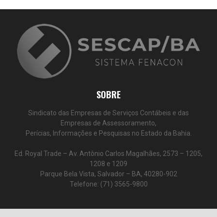
SOBRE
Sindicato das Empresas de Serviços Contábeis e das
Empresas de Assessoramento,
Perícias, Informações e Pesquisas no Estado da Bahia.
Ed. Royal Trade – Av. Antônio Carlos Magalhães, 2573 – 1205,
1208 e 1209
Parque Bela Vista, Salvador – BA, 40280-902
Telefone: (71) 3565-9800