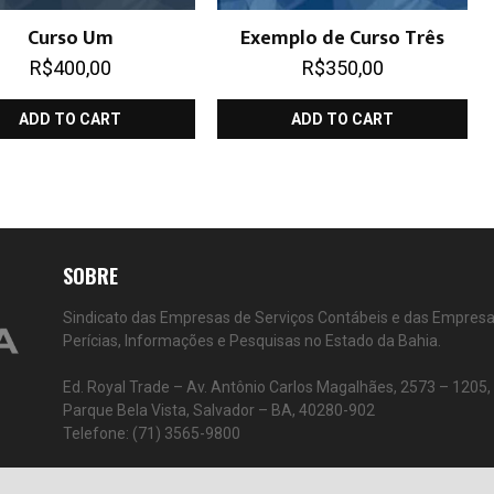
Curso Um
Exemplo de Curso Três
R$
400,00
R$
350,00
ADD TO CART
ADD TO CART
SOBRE
Sindicato das Empresas de Serviços Contábeis e das Empres
Perícias, Informações e Pesquisas no Estado da Bahia.
Ed. Royal Trade – Av. Antônio Carlos Magalhães, 2573 – 1205
Parque Bela Vista, Salvador – BA, 40280-902
Telefone: (71) 3565-9800