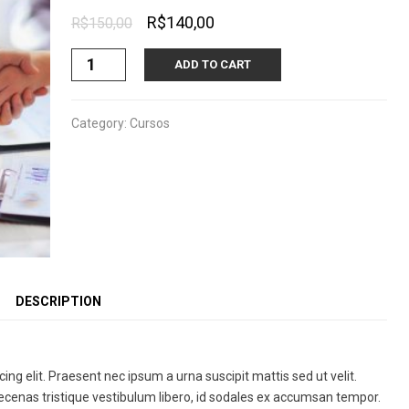
Original
Current
R$
140,00
R$
150,00
price
price
Novo
ADD TO CART
Curso
was:
is:
-
R$150,00.
R$140,00.
preço
Category:
Cursos
promocional
quantity
DESCRIPTION
ng elit. Praesent nec ipsum a urna suscipit mattis sed ut velit.
ecenas tristique vestibulum libero, id sodales ex accumsan tempor.