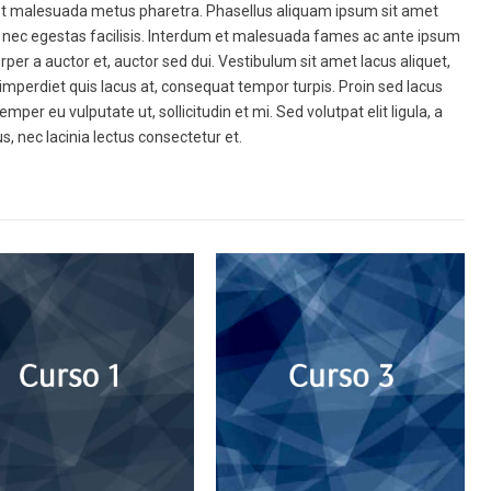
 amet malesuada metus pharetra. Phasellus aliquam ipsum sit amet
m nec egestas facilisis. Interdum et malesuada fames ac ante ipsum
rper a auctor et, auctor sed dui. Vestibulum sit amet lacus aliquet,
eo, imperdiet quis lacus at, consequat tempor turpis. Proin sed lacus
mper eu vulputate ut, sollicitudin et mi. Sed volutpat elit ligula, a
s, nec lacinia lectus consectetur et.